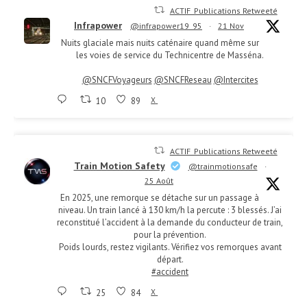
ACTIF_Publications Retweeté
Infrapower
@infrapower19_95
·
21 Nov
Nuits glaciale mais nuits caténaire quand même sur
les voies de service du Technicentre de Masséna.
@SNCFVoyageurs
@SNCFReseau
@Intercites
10
89
X
ACTIF_Publications Retweeté
Train Motion Safety
@trainmotionsafe
·
25 Août
En 2025, une remorque se détache sur un passage à
niveau. Un train lancé à 130 km/h la percute : 3 blessés. J’ai
reconstitué l’accident à la demande du conducteur de train,
pour la prévention.
Poids lourds, restez vigilants. Vérifiez vos remorques avant
départ.
#accident
25
84
X