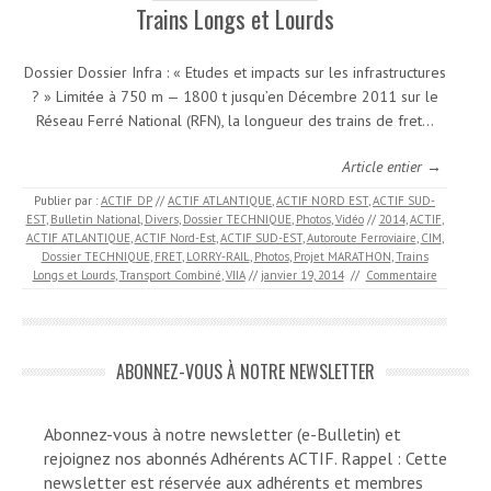
Trains Longs et Lourds
Dossier Dossier Infra : « Etudes et impacts sur les infrastructures
? » Limitée à 750 m — 1800 t jusqu’en Décembre 2011 sur le
Réseau Ferré National (RFN), la longueur des trains de fret…
Article entier →
Publier par :
ACTIF_DP
//
ACTIF ATLANTIQUE
,
ACTIF NORD EST
,
ACTIF SUD-
EST
,
Bulletin National
,
Divers
,
Dossier TECHNIQUE
,
Photos
,
Vidéo
//
2014
,
ACTIF
,
ACTIF ATLANTIQUE
,
ACTIF Nord-Est
,
ACTIF SUD-EST
,
Autoroute Ferroviaire
,
CIM
,
Dossier TECHNIQUE
,
FRET
,
LORRY-RAIL
,
Photos
,
Projet MARATHON
,
Trains
Longs et Lourds
,
Transport Combiné
,
VIIA
//
janvier 19, 2014
//
Commentaire
ABONNEZ-VOUS À NOTRE NEWSLETTER
Abonnez-vous à notre newsletter (e-Bulletin) et
rejoignez nos abonnés Adhérents ACTIF. Rappel : Cette
newsletter est réservée aux adhérents et membres