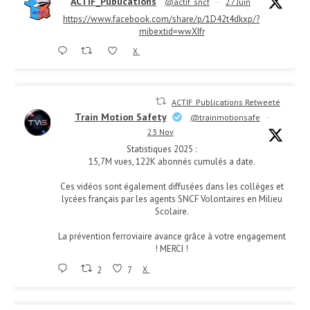
ACTIF_Publications
@actif_sncf
·
27 Juin
https://www.facebook.com/share/p/1D42t4dkxp/?
mibextid=wwXIfr
X
ACTIF_Publications Retweeté
Train Motion Safety
@trainmotionsafe
·
23 Nov
Statistiques 2025 :
15,7M vues, 122K abonnés cumulés a date.
Ces vidéos sont également diffusées dans les collèges et
lycées français par les agents SNCF Volontaires en Milieu
Scolaire.
La prévention ferroviaire avance grâce à votre engagement
! MERCI !
2
7
X