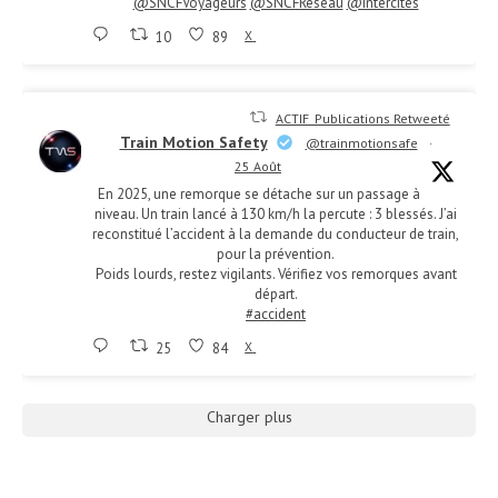
@SNCFVoyageurs
@SNCFReseau
@Intercites
10
89
X
ACTIF_Publications Retweeté
Train Motion Safety
@trainmotionsafe
·
25 Août
En 2025, une remorque se détache sur un passage à
niveau. Un train lancé à 130 km/h la percute : 3 blessés. J’ai
reconstitué l’accident à la demande du conducteur de train,
pour la prévention.
Poids lourds, restez vigilants. Vérifiez vos remorques avant
départ.
#accident
25
84
X
Charger plus