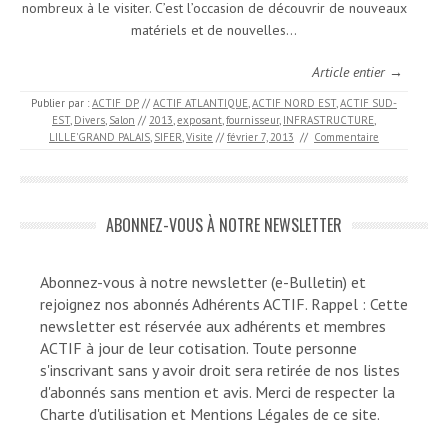
nombreux à le visiter. C’est l’occasion de découvrir de nouveaux
matériels et de nouvelles…
Article entier →
Publier par :
ACTIF_DP
//
ACTIF ATLANTIQUE
,
ACTIF NORD EST
,
ACTIF SUD-
EST
,
Divers
,
Salon
//
2013
,
exposant
,
fournisseur
,
INFRASTRUCTURE
,
LILLE'GRAND PALAIS
,
SIFER
,
Visite
//
février 7, 2013
//
Commentaire
ABONNEZ-VOUS À NOTRE NEWSLETTER
Abonnez-vous à notre newsletter (e-Bulletin) et
rejoignez nos abonnés Adhérents ACTIF. Rappel : Cette
newsletter est réservée aux adhérents et membres
ACTIF à jour de leur cotisation. Toute personne
s'inscrivant sans y avoir droit sera retirée de nos listes
d'abonnés sans mention et avis. Merci de respecter la
Charte d'utilisation et Mentions Légales de ce site.