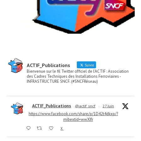
ACTIF_Publications
Suivre
Bienvenue sur le fil Twitter officiel de l'ACTIF : Association
des Cadres Techniques des Installations Ferroviaires -
INFRASTRUCTURE SNCF. (#SNCFRéseau)
ACTIF_Publications
@actif_sncf
·
27 Juin
https://www.facebook.com/share/p/1D42t4dkxp/?
mibextid=wwXIfr
X