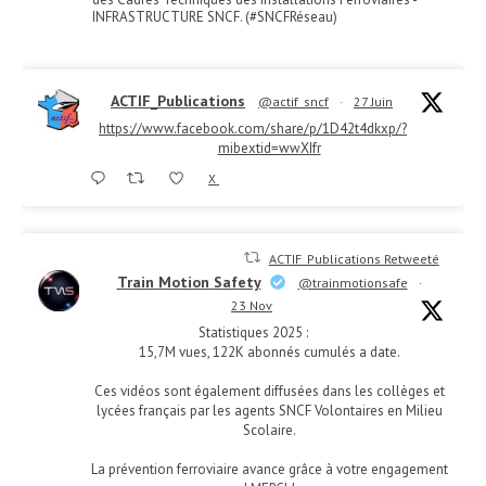
INFRASTRUCTURE SNCF. (#SNCFRéseau)
ACTIF_Publications
@actif_sncf
·
27 Juin
https://www.facebook.com/share/p/1D42t4dkxp/?
mibextid=wwXIfr
X
ACTIF_Publications Retweeté
Train Motion Safety
@trainmotionsafe
·
23 Nov
Statistiques 2025 :
15,7M vues, 122K abonnés cumulés a date.
Ces vidéos sont également diffusées dans les collèges et
lycées français par les agents SNCF Volontaires en Milieu
Scolaire.
La prévention ferroviaire avance grâce à votre engagement