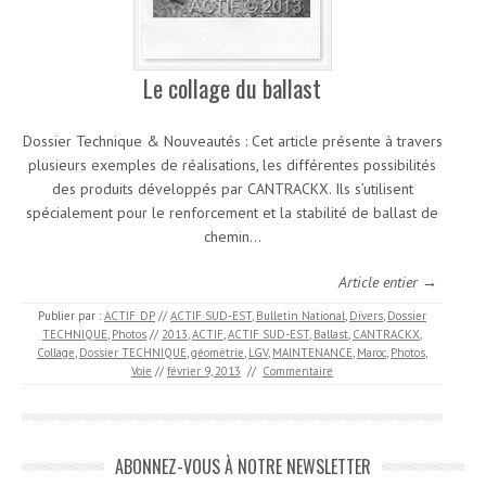
Le collage du ballast
Dossier Technique & Nouveautés : Cet article présente à travers
plusieurs exemples de réalisations, les différentes possibilités
des produits développés par CANTRACKX. Ils s’utilisent
spécialement pour le renforcement et la stabilité de ballast de
chemin…
Article entier →
Publier par :
ACTIF_DP
//
ACTIF SUD-EST
,
Bulletin National
,
Divers
,
Dossier
TECHNIQUE
,
Photos
//
2013
,
ACTIF
,
ACTIF SUD-EST
,
Ballast
,
CANTRACKX
,
Collage
,
Dossier TECHNIQUE
,
géométrie
,
LGV
,
MAINTENANCE
,
Maroc
,
Photos
,
Voie
//
février 9, 2013
//
Commentaire
ABONNEZ-VOUS À NOTRE NEWSLETTER