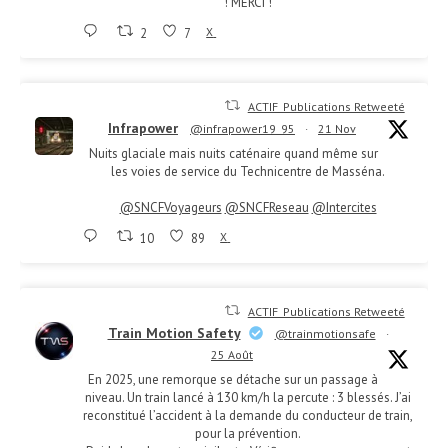
! MERCI !
2
7
X
ACTIF_Publications Retweeté
Infrapower
@infrapower19_95
·
21 Nov
Nuits glaciale mais nuits caténaire quand même sur
les voies de service du Technicentre de Masséna.
@SNCFVoyageurs
@SNCFReseau
@Intercites
10
89
X
ACTIF_Publications Retweeté
Train Motion Safety
@trainmotionsafe
·
25 Août
En 2025, une remorque se détache sur un passage à
niveau. Un train lancé à 130 km/h la percute : 3 blessés. J’ai
reconstitué l’accident à la demande du conducteur de train,
pour la prévention.