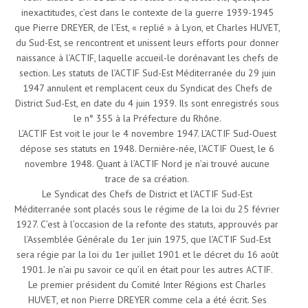
inexactitudes, c’est dans le contexte de la guerre 1939-1945
que Pierre DREYER, de l’Est, « replié » à Lyon, et Charles HUVET,
du Sud-Est, se rencontrent et unissent leurs efforts pour donner
naissance à l’ACTIF, laquelle accueil-le dorénavant les chefs de
section. Les statuts de l’ACTIF Sud-Est Méditerranée du 29 juin
1947 annulent et remplacent ceux du Syndicat des Chefs de
District Sud-Est, en date du 4 juin 1939. Ils sont enregistrés sous
le n° 355 à la Préfecture du Rhône.
L’ACTIF Est voit le jour le 4 novembre 1947. L’ACTIF Sud-Ouest
dépose ses statuts en 1948. Dernière-née, l’ACTIF Ouest, le 6
novembre 1948. Quant à l’ACTIF Nord je n’ai trouvé aucune
trace de sa création.
Le Syndicat des Chefs de District et l’ACTIF Sud-Est
Méditerranée sont placés sous le régime de la loi du 25 février
1927. C’est à l’occasion de la refonte des statuts, approuvés par
l’Assemblée Générale du 1er juin 1975, que l’ACTIF Sud-Est
sera régie par la loi du 1er juillet 1901 et le décret du 16 août
1901. Je n’ai pu savoir ce qu’il en était pour les autres ACTIF.
Le premier président du Comité Inter Régions est Charles
HUVET, et non Pierre DREYER comme cela a été écrit. Ses