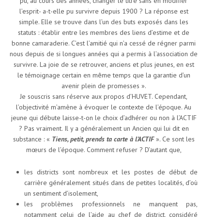
pu, au cours des années, changer le titre sans en modifier
l’esprit- a-t-elle pu survivre depuis 1900 ? La réponse est
simple. Elle se trouve dans l’un des buts exposés dans les
statuts : établir entre les membres des liens d’estime et de
bonne camaraderie. C’est l’amitié qui n’a cessé de régner parmi
nous depuis de si longues années qui a permis à l’association de
survivre. La joie de se retrouver, anciens et plus jeunes, en est
le témoignage certain en même temps que la garantie d’un
avenir plein de promesses ».
Je souscris sans réserve aux propos d’HUVET. Cependant,
l’objectivité m’amène à évoquer le contexte de l’époque. Au
jeune qui débute laisse-t-on le choix d’adhérer ou non à l’ACTIF
? Pas vraiment. Il y a généralement un Ancien qui lui dit en
substance : «
Tiens, petit, prends ta carte à l’ACTIF
». Ce sont les
mœurs de l’époque. Comment refuser ? D’autant que,
les districts sont nombreux et les postes de début de
carrière généralement situés dans de petites localités, d’où
un sentiment d’isolement,
les problèmes professionnels ne manquent pas,
notamment celui de l’aide au chef de district, considéré