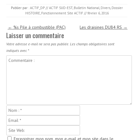
ce
ha
m
rt
Publier par :
ACTIF_DP
//
ACTIF SUD-EST
,
Bulletin National
,
Divers
,
Dossier
b
ts
ai
ag
HISTOIRE
,
Fonctionnement Site ACTIF
//
février 6, 2016
o
A
l
er
Navigation des articles
←
%s Pile à combustible (PAC)
Les draisines DU84 RS
→
o
p
Laisser un commentaire
k
p
Votre adresse e-mail ne sera pas publiée.
Les champs obligatoires sont
indiqués avec
*
Enregistrer mon nom, mon e-mail et mon site dans le