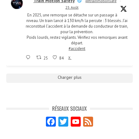
Train Motion Safety
@trainmotionsafe
·
25 Août
En 2025, une remorque se détache sur un passage à
niveau. Un train lancé à 130 km/h la percute : 3 blessés. J’ai
reconstitué l’accident à la demande du conducteur de train,
pour la prévention.
Poids lourds, restez vigilants. Vérifiez vos remorques avant
départ.
#accident
25
84
X
Charger plus
RÉSEAUX SOCIAUX
Fa
T
Y
F
ce
w
o
e