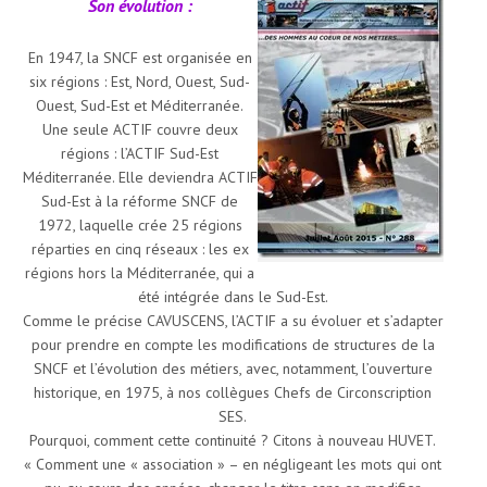
Son évolution :
En 1947, la SNCF est organisée en
six régions : Est, Nord, Ouest, Sud-
Ouest, Sud-Est et Méditerranée.
Une seule ACTIF couvre deux
régions : l’ACTIF Sud-Est
Méditerranée. Elle deviendra ACTIF
Sud-Est à la réforme SNCF de
1972, laquelle crée 25 régions
réparties en cinq réseaux : les ex
régions hors la Méditerranée, qui a
été intégrée dans le Sud-Est.
Comme le précise CAVUSCENS, l’ACTIF a su évoluer et s’adapter
pour prendre en compte les modifications de structures de la
SNCF et l’évolution des métiers, avec, notamment, l’ouverture
historique, en 1975, à nos collègues Chefs de Circonscription
SES.
Pourquoi, comment cette continuité ? Citons à nouveau HUVET.
« Comment une « association » – en négligeant les mots qui ont