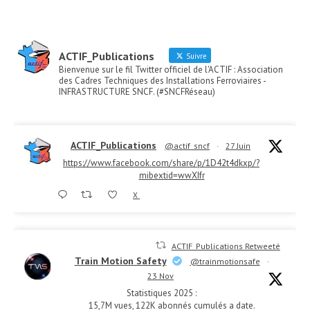
ACTIF_Publications
Suivre
Bienvenue sur le fil Twitter officiel de l'ACTIF : Association
des Cadres Techniques des Installations Ferroviaires -
INFRASTRUCTURE SNCF. (#SNCFRéseau)
ACTIF_Publications
@actif_sncf
·
27 Juin
https://www.facebook.com/share/p/1D42t4dkxp/?
mibextid=wwXIfr
X
ACTIF_Publications Retweeté
Train Motion Safety
@trainmotionsafe
·
23 Nov
Statistiques 2025 :
15,7M vues, 122K abonnés cumulés a date.