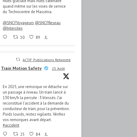
Nuits glaciale mais nuits caténaire
quand même sur les voies de service
du Technicentre de Masséna.
@SNCFVoyageurs
@SNCFReseau
@Intercites
10
89
X
ACTIF_Publications Retweeté
Train Motion Safety
25 Août
En 2025, une remorque se détache sur
un passage à niveau. Un train lancé à
130 km/h la percute : 3 blessés. J’ai
reconstitué l’accident à la demande du
conducteur de train, pour la prévention.
Poids lourds, restez vigilants. Vérifiez
vos remorques avant départ.
#accident
25
84
X