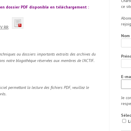
Chart
ce sit
e en dossier PDF disponible en téléchargement :
Abonn
rejoi
GV RR
Nom
s techniques ou dossiers importants extraits des archives du
Prén
dans notre blogothèque réservées aux membres de l’ACTIF.
E-ma
el permettant la lecture des fichiers PDF, veuillez le
près.
Je co
respec
Sélec
Li